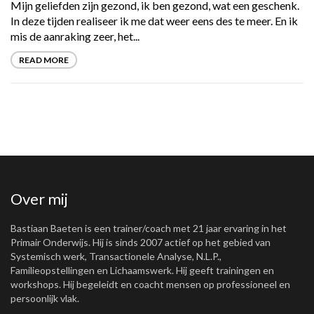
Mijn geliefden zijn gezond, ik ben gezond, wat een geschenk.
In deze tijden realiseer ik me dat weer eens des te meer. En ik
mis de aanraking zeer, het...
READ MORE
Over mij
Bastiaan Baeten is een trainer/coach met 21 jaar ervaring in het
Primair Onderwijs. Hij is sinds 2007 actief op het gebied van
Systemisch werk, Transactionele Analyse, N.L.P.,
Familieopstellingen en Lichaamswerk. Hij geeft trainingen en
workshops. Hij begeleidt en coacht mensen op professioneel en
persoonlijk vlak.