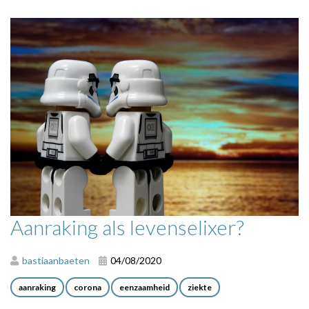
Aanraking als levenselixer?
bastiaanbaeten
04/08/2020
aanraking
corona
eenzaamheid
ziekte