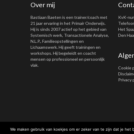
Over mij
Cont
Bastiaan Baeten is een trainer/coach met
KvK-nu
21 jaar ervaring in het Primair Onderwijs.
Telefoon
Hij is sinds 2007 actief op het gebied van
Het Spa
Systemisch werk, Transactionele Analyse,
Den Haag
N.L.P., Familieopstellingen en
Lichaamswerk. Hij geeft trainingen en
workshops. Hij begeleidt en coacht
Alge
mensen op professioneel en persoonlijk
vlak.
Cookie p
Disclaim
Privacy 
We maken gebruik van koekjes om er zeker van te zijn dat je het b