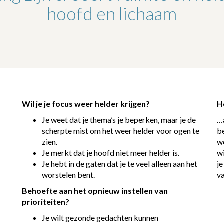
hoofd en lichaam
Wil je je focus weer helder krijgen?
He
Je weet dat je thema’s je beperken, maar je de
…
scherpte mist om het weer helder voor ogen te
be
zien.
we
Je merkt dat je hoofd niet meer helder is.
wi
Je hebt in de gaten dat je te veel alleen aan het
je
worstelen bent.
v
Behoefte aan het opnieuw instellen van
prioriteiten?
Je wilt gezonde gedachten kunnen