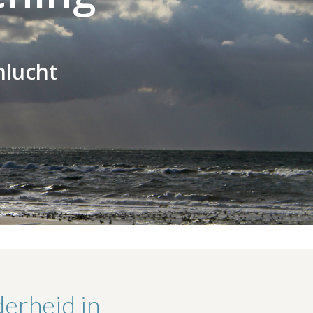
nlucht
derheid in