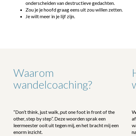
onderscheiden van destructieve gedachten.
Zou je je hoofd graag eens uit zou willen zetten.
Je wilt meer in je lijf zijn.
Waarom
wandelcoaching?
“Don’t think, just walk, put one foot in front of the
W
other, step by step”. Deze woorden sprak een
af
leermeester ooit uit tegen mij, en het bracht mij een
wa
enorm inzicht.
na