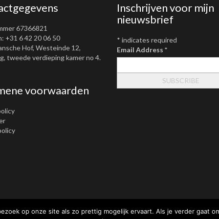
actgegevens
Inschrijven voor mijn
nieuwsbrief
mmer 67366821
: +31 6 42 20 06 50
*
indicates required
ansche Hof, Westeinde 12,
Email Address
*
, tweede verdieping kamer no 4.
mene voorwaarden
olicy
er
policy
ezoek op onze site als zo prettig mogelijk ervaart. Als je verder gaat