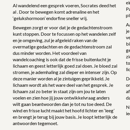
ei
Al wandelend een gesprek voeren, Socrates deed het
P
al . Door te bewegen komt adrenaline en het
pl
‘gelukshormoon’ endorfine sneller vrij.
Aa
Bewegen zorgt er voor dat je de gedachtenstroom
je
kunt stoppen. Door te focussen op het wandelen zelf
ve
en je omgeving, zul je afgeleid raken van de
bi
overmatige gedachten en de gedachtenstroom zal
ge
dus minder worden. Het voordeel van
zi
wandelcoaching is ook dat de frisse buitenlucht je
t
lichaam en geest letterlijk goed zal doen. Je bloed zal
l
stromen, je ademhaling zal dieper en intenser zijn. Op
deze manier worden al je zintuigen geprikkeld. Je
D
lichaam wordt als het ware deel van het gesprek. Je
on
lichaam zal zo beter in staat zijn om jou te laten
af
voelen en zien hoe jij jouw ontwikkelvraag anders
da
wilt gaan beantwoorden dan je tot nu toe deed. De
N
wind en frisse lucht maakt het hoofd lichter en ‘leeg’
ie
en brengt je terug bij jouw basis. Je loopt letterlijk de
antwoorden tegemoet.