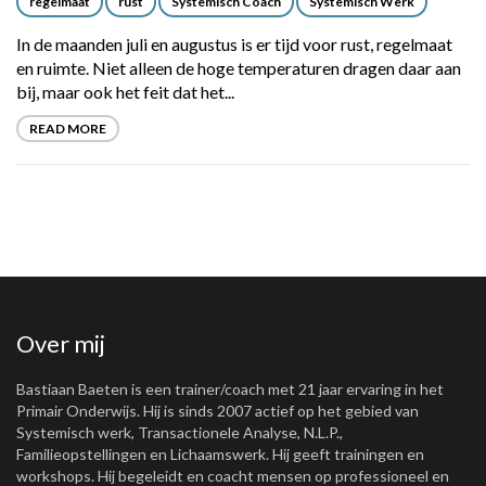
regelmaat
rust
Systemisch Coach
Systemisch Werk
In de maanden juli en augustus is er tijd voor rust, regelmaat
en ruimte. Niet alleen de hoge temperaturen dragen daar aan
bij, maar ook het feit dat het...
READ MORE
Over mij
Bastiaan Baeten is een trainer/coach met 21 jaar ervaring in het
Primair Onderwijs. Hij is sinds 2007 actief op het gebied van
Systemisch werk, Transactionele Analyse, N.L.P.,
Familieopstellingen en Lichaamswerk. Hij geeft trainingen en
workshops. Hij begeleidt en coacht mensen op professioneel en