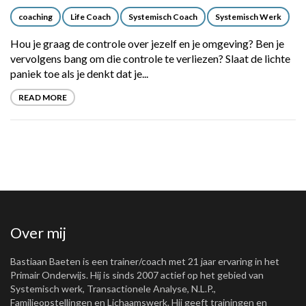
coaching
Life Coach
Systemisch Coach
Systemisch Werk
Hou je graag de controle over jezelf en je omgeving? Ben je
vervolgens bang om die controle te verliezen? Slaat de lichte
paniek toe als je denkt dat je...
READ MORE
Over mij
Bastiaan Baeten is een trainer/coach met 21 jaar ervaring in het
Primair Onderwijs. Hij is sinds 2007 actief op het gebied van
Systemisch werk, Transactionele Analyse, N.L.P.,
Familieopstellingen en Lichaamswerk. Hij geeft trainingen en