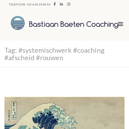
TELEFOON: +31 6 42 20 06 50
Tag:
#systemischwerk #coaching
#afscheid #rouwen