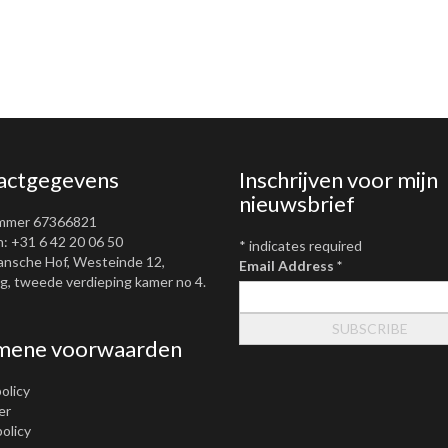
actgegevens
Inschrijven voor mijn
nieuwsbrief
mmer 67366821
: +31 6 42 20 06 50
*
indicates required
ansche Hof, Westeinde 12,
Email Address
*
, tweede verdieping kamer no 4.
mene voorwaarden
olicy
er
policy