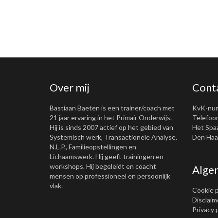
Over mij
Cont
Bastiaan Baeten is een trainer/coach met
KvK-nu
21 jaar ervaring in het Primair Onderwijs.
Telefoon
Hij is sinds 2007 actief op het gebied van
Het Spa
Systemisch werk, Transactionele Analyse,
Den Haag
N.L.P., Familieopstellingen en
Lichaamswerk. Hij geeft trainingen en
workshops. Hij begeleidt en coacht
Alge
mensen op professioneel en persoonlijk
vlak.
Cookie p
Disclaim
Privacy 