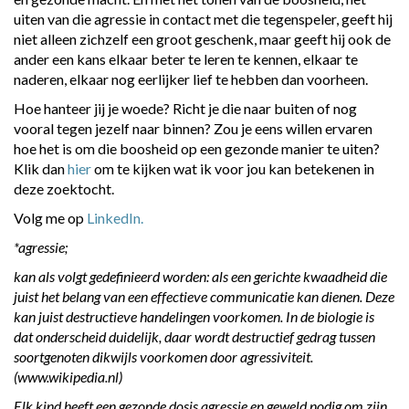
uiten van die agressie in contact met die tegenspeler, geeft hij
niet alleen zichzelf een groot geschenk, maar geeft hij ook de
ander een kans elkaar beter te leren te kennen, elkaar te
naderen, elkaar nog eerlijker lief te hebben dan voorheen.
Hoe hanteer jij je woede? Richt je die naar buiten of nog
vooral tegen jezelf naar binnen? Zou je eens willen ervaren
hoe het is om die boosheid op een gezonde manier te uiten?
Klik dan
hier
om te kijken wat ik voor jou kan betekenen in
deze zoektocht.
Volg me op
LinkedIn.
*agressie;
kan als volgt gedefinieerd worden: als een gerichte kwaadheid die
juist het belang van een effectieve communicatie kan dienen. Deze
kan juist destructieve handelingen voorkomen. In de biologie is
dat onderscheid duidelijk, daar wordt destructief gedrag tussen
soortgenoten dikwijls voorkomen door agressiviteit.
(www.wikipedia.nl)
Elk kind heeft een gezonde dosis agressie en geweld nodig om zijn