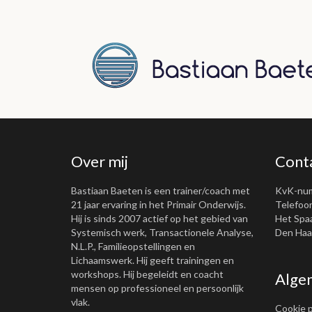
Over mij
Cont
Bastiaan Baeten is een trainer/coach met
KvK-nu
21 jaar ervaring in het Primair Onderwijs.
Telefoon
Hij is sinds 2007 actief op het gebied van
Het Spa
Systemisch werk, Transactionele Analyse,
Den Haag
N.L.P., Familieopstellingen en
Lichaamswerk. Hij geeft trainingen en
workshops. Hij begeleidt en coacht
Alge
mensen op professioneel en persoonlijk
vlak.
Cookie p