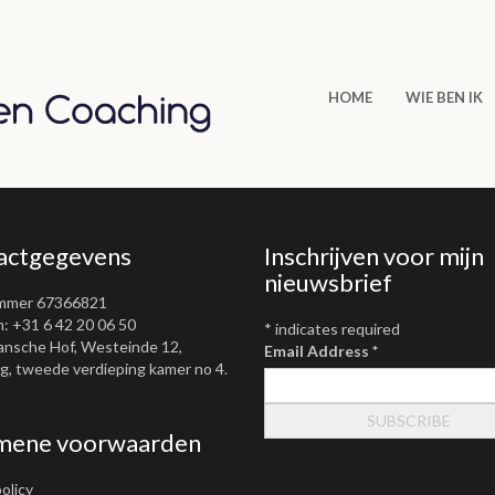
HOME
WIE BEN IK
actgegevens
Inschrijven voor mijn
nieuwsbrief
mmer 67366821
: +31 6 42 20 06 50
*
indicates required
ansche Hof, Westeinde 12,
Email Address
*
, tweede verdieping kamer no 4.
mene voorwaarden
olicy